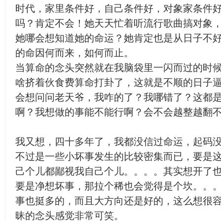
时代，家里条件好，自己条件好，对象家条件
吗？肯定不会！她天天忙着听流行歌曲搞对象
她哪会想知道她的命运？她肯定也是从日子不
的命因何而来，如何而止。
当算命的念头突然就在我脑袋里一闪而过的时
啥挤着伙食费算命打卦了，这就是不顺的日子
会想问问老天爷，我咋的了？我哪错了？这都
啊？我想做的事能不能行啊？会不会越整越翻
我又想，四十多年了，我都没信过命运，起码
不过是一些小坏事发生的比较密集而已，要是
己个儿都鄙视我自己个儿。。。。其实想开了
要是净想坏事，那拉个稀也会觉得是个坎。。
事也挺多的，而且大方向还是好的，这么想很
昧的念头感觉非常可笑。