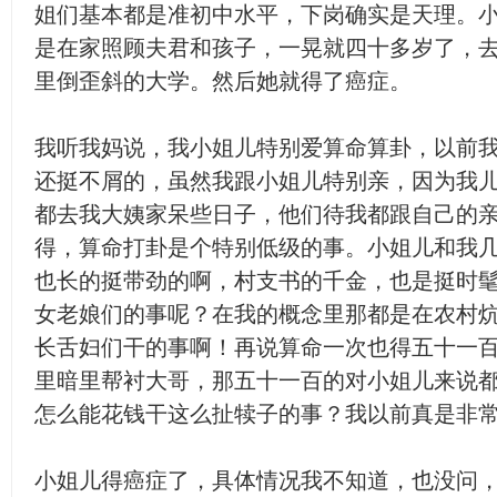
姐们基本都是准初中水平，下岗确实是天理。
是在家照顾夫君和孩子，一晃就四十多岁了，
里倒歪斜的大学。然后她就得了癌症。
我听我妈说，我小姐儿特别爱算命算卦，以前
还挺不屑的，虽然我跟小姐儿特别亲，因为我
都去我大姨家呆些日子，他们待我都跟自己的
得，算命打卦是个特别低级的事。小姐儿和我
也长的挺带劲的啊，村支书的千金，也是挺时
女老娘们的事呢？在我的概念里那都是在农村
长舌妇们干的事啊！再说算命一次也得五十一
里暗里帮衬大哥，那五十一百的对小姐儿来说
怎么能花钱干这么扯犊子的事？我以前真是非
小姐儿得癌症了，具体情况我不知道，也没问