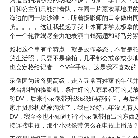
为适合拍婚纱照的场地不多，再加上季节天气
们和公主们只能排着队，在同一片薰衣草地里
海边的同一块沙滩上，听着摄影师的口令做出
势。。。。这让我想起了我上体育课学太极拳
个一个轮番竭尽全力地表演白鹤亮翅和野马分
照相这个事有个特点，就是故作姿态，不管是
的生活照，只要不是偷拍，几乎都会或多或少
也会定格给记者一个V字手势。这是我不喜欢的
录像因为设备更高级，走入寻常百姓家的年代
视台那样的摄影机，条件好的人家最初有的是
称DV，后来小录像带升级成数码存储卡，再后
家用摄影机就被淘汰了，我已经好几年没见有
DV，我至今也不知道那个小录像带拍出的东西
接连接电视，那个小录像带怎么在电视上播放