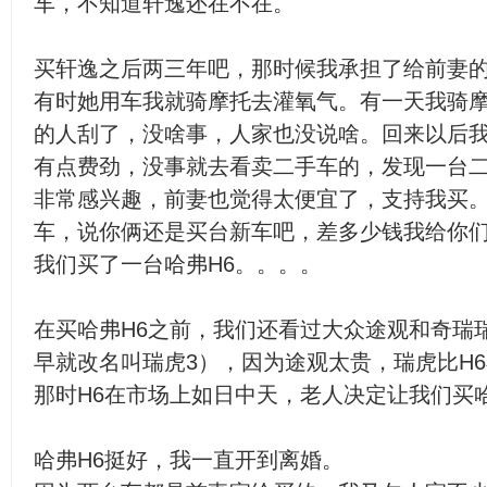
车，不知道轩逸还在不在。
买轩逸之后两三年吧，那时候我承担了给前妻
有时她用车我就骑摩托去灌氧气。有一天我骑
的人刮了，没啥事，人家也没说啥。回来以后
有点费劲，没事就去看卖二手车的，发现一台
非常感兴趣，前妻也觉得太便宜了，支持我买
车，说你俩还是买台新车吧，差多少钱我给你
我们买了一台哈弗H6。。。。
在买哈弗H6之前，我们还看过大众途观和奇瑞
早就改名叫瑞虎3），因为途观太贵，瑞虎比H6
那时H6在市场上如日中天，老人决定让我们买哈
哈弗H6挺好，我一直开到离婚。