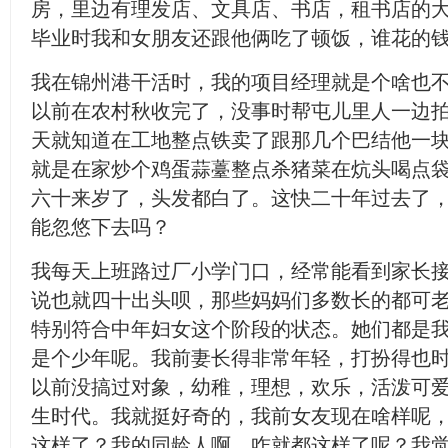
房，里边有理发店、文具店、书店，租书店的
毕业时我和女朋友还跟他俩吃了顿饭，谁花的
我在锦州港干活时，我的项目经理就是个啥也
以前在农村秋收完了，没事时帮屯儿里人一边
天就知道在工地整点铁卖了跟那几个巴结他一
就是在家炒个鸡蛋蒜薹整点杀猪菜在炕头喝点
六十来岁了，头发都白了。这快二十年过去了
能忽悠下去吗？
我每天上班路过厂小学门口，经常能看到家长
说也就四十出头呗，那些妈妈们多数长的都可
特别符合中年妇女这个阶段的状态。她们都是
是个少年呢。我前妻长得非常年轻，打扮得也
以前没搞过对象，幼稚，理想，欢乐，活泼可
生时代。我就挺好奇的，我前女友现在啥样呢
这样了？我的同龄人啊，咋就都这样了呢？我