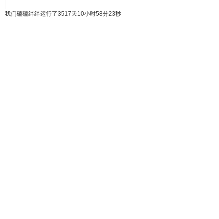
我们磕磕绊绊运行了3517天
10小时58分24秒