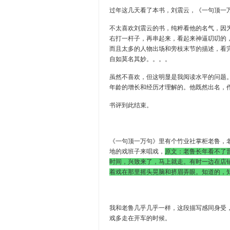
过年这几天看了本书，刘震云，《一句顶一
不太喜欢刘震云的书，纯粹看他的名气，因
右打一杆子，再串起来，看起来神逼叨叨的
而且太多的人物出场和旁枝末节的描述，看
自如莫名其妙。。。。
虽然不喜欢，但这明显是我阅读水平的问题
年龄的增长和经历才理解的。他既然出名，
书评到此结束。
《一句顶一万句》里有个竹业社掌柜老鲁，
地的戏班子来唱戏，
原文：老鲁长年看不了
时间，兴致来了，马上就走。有时一边在店
着戏在那里摇头晃脑和挤眉弄眼。知道的，
我和老鲁几乎几乎一样，这段描写感同身受
戏多走在开车的时候。