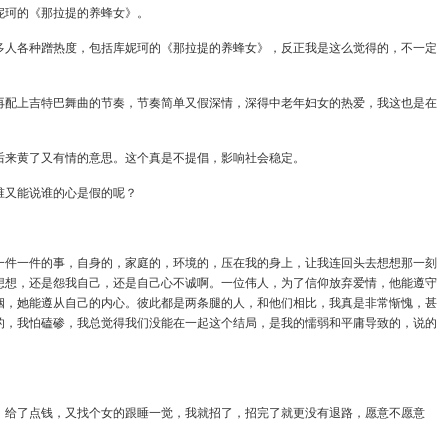
妮珂的《那拉提的养蜂女》。
多人各种蹭热度，包括
库妮珂的《那拉提的养蜂女
》，反正我是这么觉得的，不一定
再配上吉特巴舞曲的节奏，节奏简单又假深情，深得中老年妇女的热爱，我这也是在
后来黄了又有情的意思。这个真是不提倡，影响社会稳定。
谁又能说谁的心是假的呢？
一件一件的事，自身的，家庭的，环境的，压在我的身上，让我连回头去想想那一刻
想想，还是怨我自己，还是自己心不诚啊。一位伟人，为了信仰放弃爱情，他能遵守
姻，她能遵从自己的内心。彼此都是两条腿的人，和他们相比，我真是非常惭愧，甚
的，我怕磕碜，我总觉得我们没能在一起这个结局，是我的懦弱和平庸导致的，说的
，给了点钱，又找个女的跟睡一觉，我就招了，招完了就更没有退路，愿意不愿意