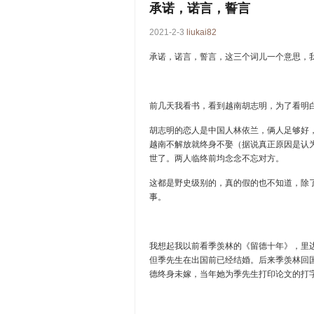
承诺，诺言，誓言
2021-2-3
liukai82
承诺，诺言，誓言，这三个词儿一个意思，
前几天我看书，看到越南胡志明，为了看明
胡志明的恋人是中国人林依兰，俩人足够好
越南不解放就终身不娶（据说真正原因是认
世了。两人临终前均念念不忘对方。
这都是野史级别的，真的假的也不知道，除
事。
我想起我以前看季羡林的《留德十年》，里
但季先生在出国前已经结婚。后来季羡林回
德终身未嫁，当年她为季先生打印论文的打