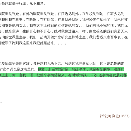
两条路就像平行线，永不相逢。
医院里见到她，在她的医院里见到她，在江边见到她，在学校见到她，在家乡见到
到我时我在看书，在听歌，在打暗黑，在看我爱我家，我已经老年痴呆了，我已经被
女朋友是她的女儿，我在火车上碰到的女孩是她的女儿，我们有说不完的话，我们无
去，她给我讲一生的开心和不开心，她对我像过路人一样，白发苍苍的我们旁若无人
走肉的世界里生存，我们一起离开锦州念研究生和博士生，我们贫贱夫妻百事哀，在
她犯罪了跑到我这里来我把她藏起来。。。。
幻爱情战争警匪灾难，各种题材无所不含。写到这我突然意识到，这不是老鲁的走
空”这个词也是这书里的。
原文：
所谓“喷空”是一句延津话，就是有影的事，没影的
上去，你一言我一语，把整个事情搭起来。有时“喷”得好，不知道事情会发展到哪
了。
评论(0)
浏览(1637)