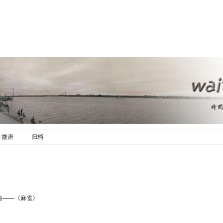
微语
归档
曲——《麻雀》