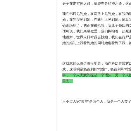
身子在走实体之路，脑袋在走精神之路，这
我在书店见到她，在马路上见到她，在我的
她，在异乡见到她，在葬礼上见到她；她见
确诊绝症了，我正在被抢救；我儿子领回的
话可说，我们亲嘴做爱，我们拥抱着一起死
地跳舞，世界末日时我去找她，我们在行尸
她的婚礼上我看到她的同时她也看到了我，
这戏就这么没边没沿地走，动作科幻冒险玄
戏，这明明是杨百利的“喷空”，杨百利和“喷
事，一个人无意间提起一个话头，另一个人接
里去。
只不过人家“喷空”是两个人，我是一个人罢