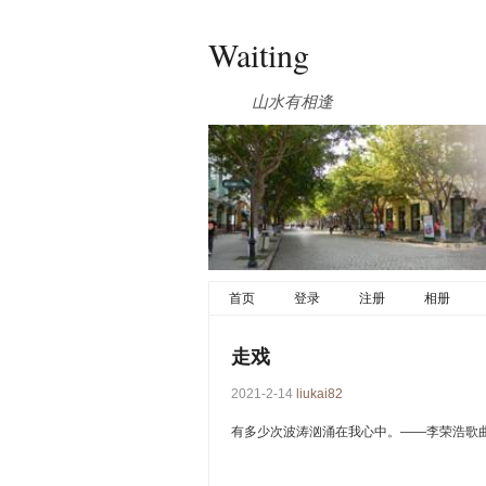
Waiting
山水有相逢
首页
登录
注册
相册
走戏
2021-2-14
liukai82
有多少次波涛汹涌在我心中。——李荣浩歌