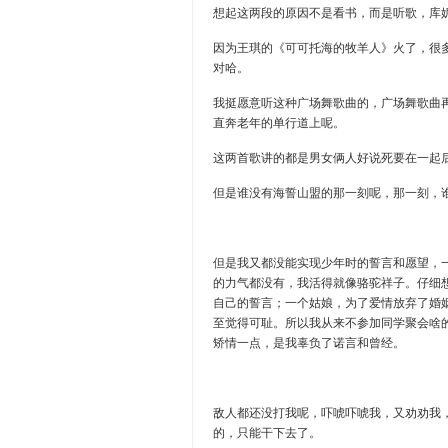
想起这两段的原因不是看书，而是听歌，库
因为王琪的《可可托海的牧羊人》火了，很
对哈。
我挺愿意听这种广场舞歌曲的，广场舞歌曲
直奔老年的单行道上呢。
这两首歌讲的都是男女俩人好说死要在一起
但是谁没有海誓山盟的那一刻呢，那一刻，
但是我又都没能实现少年时的誓言和愿望，
的力气都没有，我活得就像骆驼祥子。仔细
自己的誓言；一个姑娘，为了爱情放弃了婚
至觉得可耻。所以我从来不参加同学聚会啥
矫情一点，是我辜负了诺言和曾经。
敌人都还没打我呢，吓唬吓唬我，又劝劝我
的，只能干下去了。