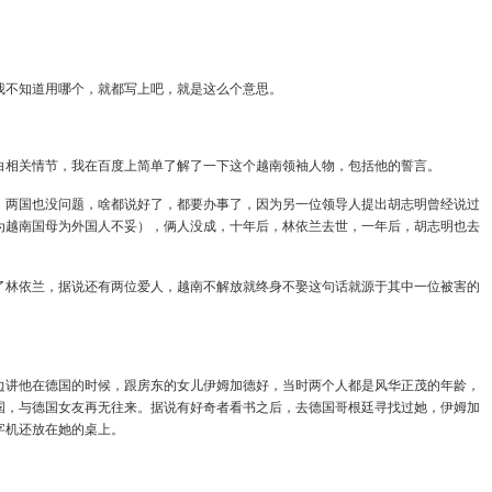
我不知道用哪个，就都写上吧，就是这么个意思。
白相关情节，我在百度上简单了解了一下这个越南领袖人物，包括他的誓言。
，两国也没问题，啥都说好了，都要办事了，因为另一位领导人提出胡志明曾经说过
为越南国母为外国人不妥），俩人没成，十年后，林依兰去世，一年后，胡志明也去
了林依兰，据说还有两位爱人，越南不解放就终身不娶这句话就源于其中一位被害的
边讲他在德国的时候，跟房东的女儿
伊姆加德
好，当时两个人都是风华正茂的年龄，
国，与德国女友再无往来。据说有好奇者看书之后，去德国哥根廷寻找过她，
伊姆加
字机还放在她的桌上。