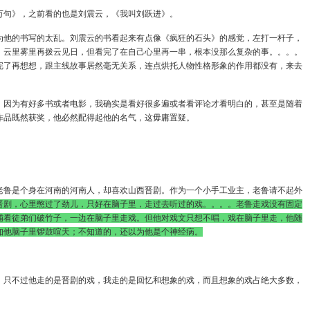
万句》，之前看的也是刘震云，《我叫刘跃进》。
为他的书写的太乱。刘震云的书看起来有点像《疯狂的石头》的感觉，左打一杆子，
，云里雾里再拨云见日，但看完了在自己心里再一串，根本没那么复杂的事。。。。
完了再想想，跟主线故事居然毫无关系，连点烘托人物性格形象的作用都没有，来去
。因为有好多书或者电影，我确实是看好很多遍或者看评论才看明白的，甚至是随着
作品既然获奖，他必然配得起他的名气，这毋庸置疑。
老鲁是个身在河南的河南人，却喜欢山西晋剧。作为一个小手工业主，老鲁请不起外
晋剧，心里憋过了劲儿，只好在脑子里，走过去听过的戏。。。。老鲁走戏没有固定
铺看徒弟们破竹子，一边在脑子里走戏。但他对戏文只想不唱，戏在脑子里走，他随
知他脑子里锣鼓喧天；不知道的，还以为他是个神经病。
，只不过他走的是晋剧的戏，我走的是回忆和想象的戏，而且想象的戏占绝大多数，