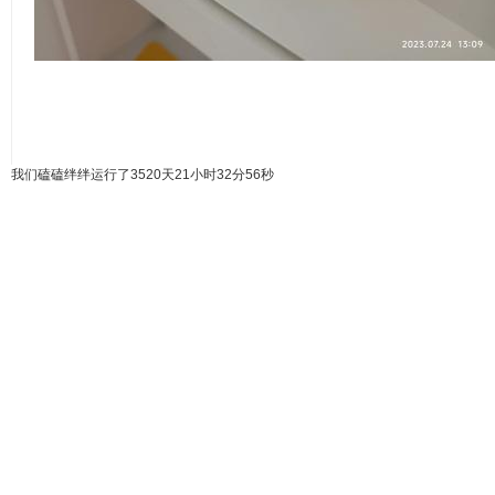
我们磕磕绊绊运行了3520天
21小时32分57秒