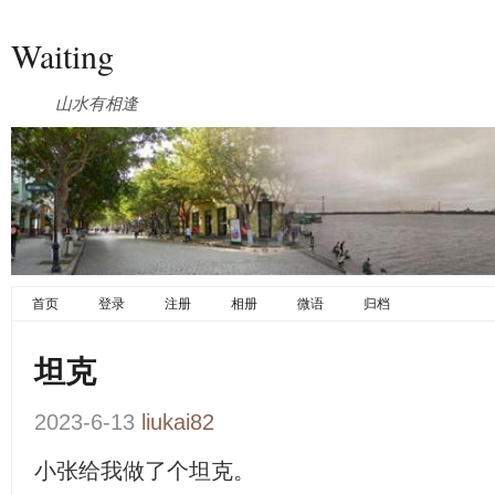
Waiting
山水有相逢
首页
登录
注册
相册
微语
归档
坦克
2023-6-13
liukai82
小张给我做了个坦克。